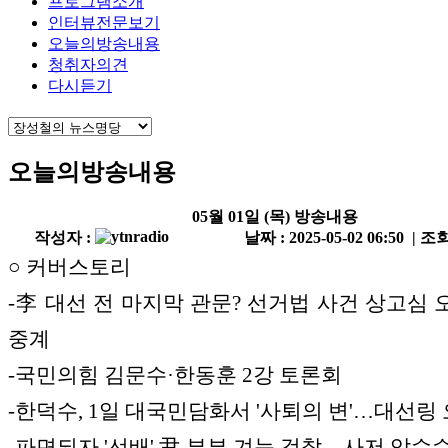
프로그램소개
인터뷰전문보기
오늘의방송내용
청취자의견
다시듣기
오늘의방송내용
05월 01일 (목) 방송내용
작성자 :
날짜 : 2025-05-02 06:50 | 조회
○ 커버스토리
-李 대선 전 마지막 관문? 선거법 사건 상고심 오
중계
-국민의힘 김문수·한동훈 2강 토론회
-한덕수, 1일 대국민담화서 '사퇴의 변'…대선링
-파면되자 '선배' 尹 부부 겨눈 검찰…사저 압수