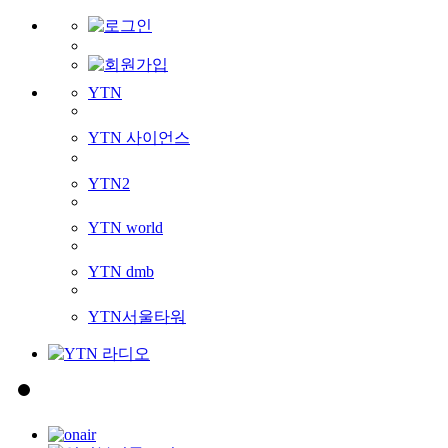
YTN
YTN 사이언스
YTN2
YTN world
YTN dmb
YTN서울타워