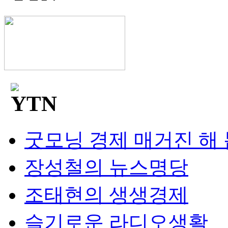
굿모닝 경제 매거진 해
장성철의 뉴스명당
조태현의 생생경제
슬기로운 라디오생활