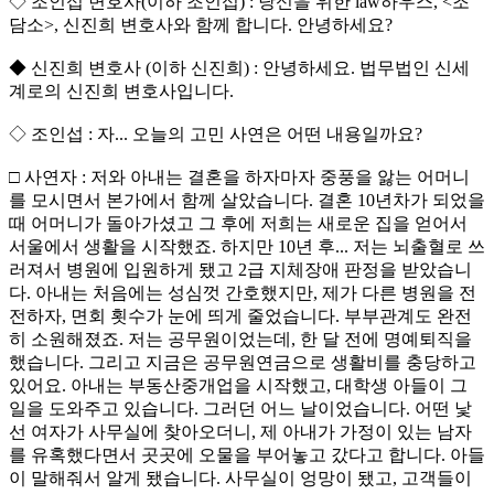
◇ 조인섭 변호사(이하 조인섭) : 당신을 위한 law하우스, <조
담소>, 신진희 변호사와 함께 합니다. 안녕하세요?
◆ 신진희 변호사 (이하 신진희) : 안녕하세요. 법무법인 신세
계로의 신진희 변호사입니다.
◇ 조인섭 : 자... 오늘의 고민 사연은 어떤 내용일까요?
□ 사연자 : 저와 아내는 결혼을 하자마자 중풍을 앓는 어머니
를 모시면서 본가에서 함께 살았습니다. 결혼 10년차가 되었을
때 어머니가 돌아가셨고 그 후에 저희는 새로운 집을 얻어서
서울에서 생활을 시작했죠. 하지만 10년 후... 저는 뇌출혈로 쓰
러져서 병원에 입원하게 됐고 2급 지체장애 판정을 받았습니
다. 아내는 처음에는 성심껏 간호했지만, 제가 다른 병원을 전
전하자, 면회 횟수가 눈에 띄게 줄었습니다. 부부관계도 완전
히 소원해졌죠. 저는 공무원이었는데, 한 달 전에 명예퇴직을
했습니다. 그리고 지금은 공무원연금으로 생활비를 충당하고
있어요. 아내는 부동산중개업을 시작했고, 대학생 아들이 그
일을 도와주고 있습니다. 그러던 어느 날이었습니다. 어떤 낯
선 여자가 사무실에 찾아오더니, 제 아내가 가정이 있는 남자
를 유혹했다면서 곳곳에 오물을 부어놓고 갔다고 합니다. 아들
이 말해줘서 알게 됐습니다. 사무실이 엉망이 됐고, 고객들이