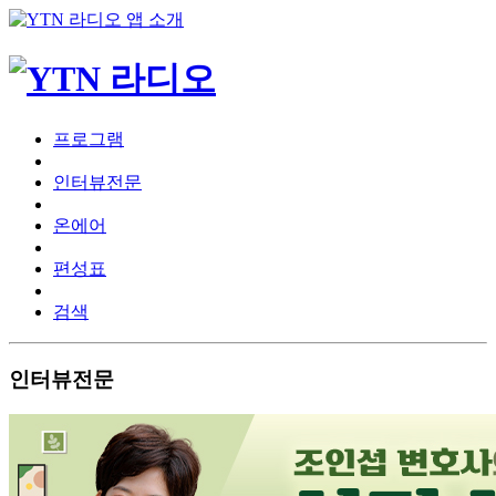
프로그램
인터뷰전문
온에어
편성표
검색
인터뷰전문