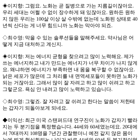
◈이지향: 그럼요. 노화는 곧 질병으로 가는 지름길이잖아요.
우리 세대는 어쩔 수 없이 장수하게 돼 있잖아요. 원하든 원하
지 않든 우리는 100살 이상 살 수밖에 없는데 노화된 상태로 40
년씩 산다는 게 너무 힘드니까 노화는 막아야 되죠.
◇최수영: 막을 수 있는 솔루션들을 말해주세요. 약사님은 어
떻게 지금 대처하고 계신지.
◈이지향: 저는 에너지 균형을 찾으려고 많이 노력해요. 제가
쓰는 에너지하고 내가 만드는 에너지가 너무 차이가 나지 않게
요. 왜냐하면 에너지가 부족하면 내 몸을 복구할 수 없잖아요.
낡은 세포가 많은데 그 처리를 내 면역세포들이 못하면 노화가
되는 거잖아요. 그래서 많이 잘 자려고 하고 많이 쉬려고 하고
그렇군요. 욕심 안 내려고 많이 노력하고 있습니다.
◇최수영: 그렇죠. 잘 자려고 잘 쉬려고 한다는 말씀이 저한테
는 갑자기 되돌아보게 되네요.
◆이익선: 최근 미국 스탠퍼드대 연구진이 노화가 갑자기 빨라
지는 두 분기점을 특정했습니다. 44세와 60세였는데요. 20대에
서 70대까지 108명을 7년간 관찰했더니 예전 같지 않은 몸이
눈에 띄게 현실화되는 나이가 바로 44세와 60세 두 분기점이었