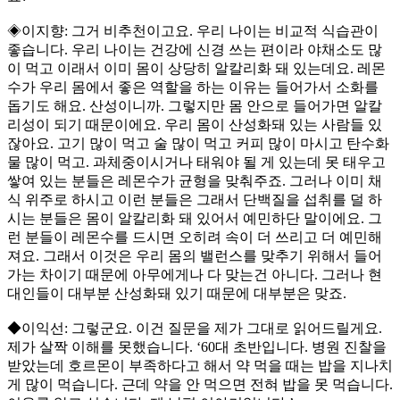
◈이지향: 그거 비추천이고요. 우리 나이는 비교적 식습관이
좋습니다. 우리 나이는 건강에 신경 쓰는 편이라 야채소도 많
이 먹고 이래서 이미 몸이 상당히 알칼리화 돼 있는데요. 레몬
수가 우리 몸에서 좋은 역할을 하는 이유는 들어가서 소화를
돕기도 해요. 산성이니까. 그렇지만 몸 안으로 들어가면 알칼
리성이 되기 때문이에요. 우리 몸이 산성화돼 있는 사람들 있
잖아요. 고기 많이 먹고 술 많이 먹고 커피 많이 마시고 탄수화
물 많이 먹고. 과체중이시거나 태워야 될 게 있는데 못 태우고
쌓여 있는 분들은 레몬수가 균형을 맞춰주죠. 그러나 이미 채
식 위주로 하시고 이런 분들은 그래서 단백질을 섭취를 덜 하
시는 분들은 몸이 알칼리화 돼 있어서 예민하단 말이에요. 그
런 분들이 레몬수를 드시면 오히려 속이 더 쓰리고 더 예민해
져요. 그래서 이것은 우리 몸의 밸런스를 맞추기 위해서 들어
가는 차이기 때문에 아무에게나 다 맞는건 아니다. 그러나 현
대인들이 대부분 산성화돼 있기 때문에 대부분은 맞죠.
◆이익선: 그렇군요. 이건 질문을 제가 그대로 읽어드릴게요.
제가 살짝 이해를 못했습니다. ‘60대 초반입니다. 병원 진찰을
받았는데 호르몬이 부족하다고 해서 약 먹을 때는 밥을 지나치
게 많이 먹습니다. 근데 약을 안 먹으면 전혀 밥을 못 먹습니다.