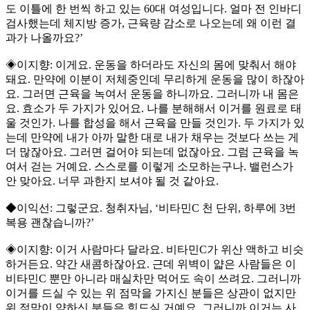
도 이틀에 한 번씩 하고 있는 60대 여성입니다. 얼마 전 인바디
검사했는데 체지방 증가, 근육량 감소로 나오는데 왜 이런 결
과가 나올까요?’
◈이지향: 이게요. 운동을 하더라도 자신의 몸에 맞춰서 해야
돼요. 만약에 이분이 저체중인데 무리하게 운동을 많이 하잖아
요. 그러면 근육을 녹여서 운동을 하니까요. 그러니까 내 몸은
요. 효소가 두 가지가 있어요. 나를 분해해서 이거를 원료로 태
울 것인가. 나를 합성을 해서 근육을 만들 것인가. 두 가지가 있
는데 만약에 내가 아까 말한 대로 내가 채우는 것보다 쓰는 게
더 많잖아요. 그러면 걸어야 되는데 없잖아요. 그럼 근육을 녹
여서 걷는 거예요. 스스로를 이렇게 소모하는구나. 밸런스가
안 맞아요. 너무 과한지 보셔야 될 것 같아요.
◆이익선: 그렇군요. 청취자님, ‘비타민C 천 단위, 하루에 3번
복용 괜찮습니까?’
◈이지향: 이거 사람마다 달라요. 비타민C가 위산 액하고 비슷
하거든요. 약간 새콤하잖아요. 근데 위벽이 얇은 사람들은 이
비타민C 뿐만 아니라 매실차만 먹어도 속이 쓰려요. 그러니까
이거를 드실 수 있는 위 점막을 가지신 분들은 상관이 없지만
위 점막이 약하신 분들은 힘드실 거예요. 그러니까 이거는 사