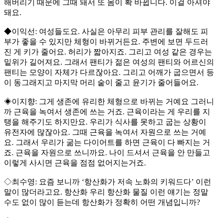
해버리기 때문에 그때 돼서 또 몸이 확 바뀝니다. 이걸 아셔야
돼요.
◆이익선: 여성들도요. 사실은 아무리 피부 관리를 잘해도 피
부가 좋을 수 있지만 체형이 바뀌거든요. 주변에 보면 두드러
진 게 키가 줄어요. 허리가 짧아지죠. 그리고 여성 같은 경우는
밑위가 길어져요. 그래서 팬티가 젊은 여성의 팬티와 어르신의
팬티는 모양이 자체가 다르잖아요. 그리고 어깨가 굽으면서 등
이 동그래지고 마지막 머리 숱이 줄고 윤기가 줄어들어요.
◈이지향: 그게 생존에 유리한 체형으로 바뀌는 거예요 그러니
까 근육을 녹여서 생존에 쓰는 거죠. 근육이라는 게 우리를 지
탱을 해주기도 하지만요. 우리가 식사를 못하고 굽는 상황이
유전자에 많잖아요. 그때 근육을 녹여서 자원으로 쓰는 거예
요. 그래서 우리가 굶는 다이어트를 하면 근육이 다 빠지는 거
죠. 근육을 자원으로 쓰니까요. 나이 드셔서 근육을 안 만들고
이렇게 사시면 근육을 점점 없어지는거죠.
◇최수영: 요즘 보니까 ‘항산화가 저속 노화의 키워드다’ 이런
말이 많더라고요. 항산화 우리 항산화 물질 이런 얘기는 정말
수도 없이 많이 듣는데 항산화가 정확히 어떤 개념입니까?