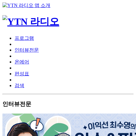
프로그램
인터뷰전문
온에어
편성표
검색
인터뷰전문