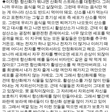
◈이지향: 항산화가 뭐냐면 산화적 스트레스를 대항한다. 그러
니까 우리는 음식을 먹고 살잖아요. 그런데 우리는 음식만 먹
는 게 아니라 산소도 반드시 먹어야 돼요. 산소를 내가 먹는다
라고 표현하기는 그렇고 호기성 세포 즉 세포가 산소를 먹어
요. 그런데 우리가 음식을 먹으면 찌꺼기가 나오듯이 산소를
먹고 대사를 하고 나면 반드시 활성산소가 나와요. 근데 이 활
성산소는 굉장히 불완전한 존재여서요. 너무 많으면 세포를 막
공격을 해요. 이 지구에 있는 모든 물질들은 안정화를 추구하
거든요. 얘는 전자가 하나 없거나 전자가 더 많거나 이러기 때
문에 어디서 전자를 뺏어와서라도 안정화되려고 해요. 그러다
보니까 세포에서 자꾸 전자를 뺏어오면 세포가 손상이 되잖아
요.그런데 항산화제 예를 들어서 비타민C 같은 걸 딱 먹게 되
잖아요? 그러면 항산화제가 활성산소를 싹 껴안아버려요. 나
를 희생해서 내가 전자 줄게 나랑 껴안자 해가지고 껴안으면
세포를 공격하지 않는 거예요. 그게 그래서 항산화제를 먹는
건데 항산화제가 식물들 있잖아요. 활성산소를 가장 많이 만들
어내는 게 자외선이거든요. 근데 식물들은 자외선이 그대로 받
고 있잖아요. 못 움직이잖아요. 그 자리에서 자외선에 자신을
보호하기 위해서 항산화제를 많이 만들어내요. 그래서 빨간색
파란색 보라색 얘네들이 다 항산화 성분을 많이 가지고 있어
요. 그래서 색깔 있는 거 이런 것들을 먹으면 세포가 보호가 되
고 세포가 보호를 받으면 노화가 느려지는 거죠. 근데 요즘 사