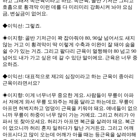
하고 그래서 속근육이라고 하죠. 속근육, 골반 기저근 그리고
호흡으로 횡격막 이런 데를 다 미리미리 강화시켜 놔야 요심
금, 변실금이 없어요.
◆이익선: 그렇죠.
◈이지향: 골반 기저근이 꽉 잡아줘야 80, 90살 넘어서도 새지
않는 거고 이 횡격막이 딱 이렇게 수축과 이완이 잘 돼야 숨을
쉴 수가 있는 거죠. 그리고 팔다리 근육이 멀쩡해야 80 넘고 90
넘어도 내가 가고 싶은 데 갈 수 있단 말이에요. 근육은 너무 중
요하죠.
◆이익선: 대표적으로 제2의 심장이라고 하는 근육이 종아리
근육이라면서요?
◈이지향: 이게 너무너무 중요한 게요. 사람들이 무릎이 아파
서 저에게 와서 무릎 도와주는 제품 달라고 하는데요. 무릎이
아프면 허벅지하고 엉덩이 근육을 키워야 돼요. 얘네들이 없으
니까 무릎이 하중이 너무 많이 가는 거예요. 그리고 허리가 아
파서 또 찾아오세요. 허리가 아프면 복근을 살려야 돼요. 복근
이 없으니까 허리 혼자 일하다가 탈난 거거든요. 그리고 어깨
아프시다고 많이 오는데 어깨가 아플 때는 등근육을 살려야해