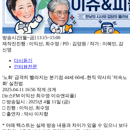
방송시간
[월~금] 13:15~15:00
제작진
진행 : 이익선, 최수영 / PD : 김양원 / 작가 : 이혜민, 감
신영
다시듣기
인터뷰전문
'노화' 급격히 빨라지는 분기점 44세·60세..현직 약사의 '저속노
화' 실천법
2025-04-11 16:56
작게
크게
[뉴스FM 이익선 최수영 이슈앤피플]
□ 방송일시 : 2025년 4월 11일 (금)
□ 진행 : 이익선, 최수영
□ 출연자 : 약사 이지향
* 아래 텍스트는 실제 방송 내용과 차이가 있을 수 있으니 보다