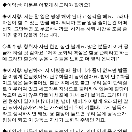
◆이익선: 이분은 어떻게 해드려야 할까요?
◈이지향: 저는 할 일은 평생 해야 된다고 생각을 해요. 그러나
자신이 할 수 있는 만큼 해야 되니까 조금 일을 줄이는건 어떠
신지. 그만두면 또 무료하니까요. 하기는 하되 시간을 조금 줄
이면 좋지 않을까 싶습니다.
◇최수영: 청취자 사연 한번 잠깐 볼게요. 많은 분들이 이거 궁
금해 하실 것 같아요. ‘저속 노화의 핵심은 혈당 관리라고 하는
데 그러면 혈당이 높은 사람들은 노화도 더 빨리 옵니까?’
◈이지향: 당연하죠. 저 어렸을 때 할머니가 풀이 없으면 밥풀
을 이렇게 문질렀어요. 탄수화물이 당이잖아요. 밥이 탄수화물
이고 당은 눌어붙어요. 혈관 속에서도 붙고. 우리 몸이 단백질
로 이루어져 있고 세포막은 지방으로 둘러싸여 있는데 혈당이
높으면 쓰지 않은 당들이 세포에 가서 늘러 붙어요. 그러면 어
떤 현상이 일어나냐? 타버린 냄비. 냄비가 이렇게 오래되면 잘
안 닦아지잖아요. 또는 가스레인지 위에 기름때. 그게 당독소
라고 생각하시면 돼요. 당 혈당이 높으면 우리 몸에 당독소가
형성이 되고 이 당독소 자체가 노화의 주범인 거죠.
◆이익선: 마무리 멘트로 오늘의 이 시간 의미 있게 좀 각인될