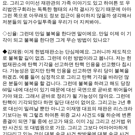
요. 그리고 이미선 재판관의 가족 이야기도 있고 하여튼 또 우
리법연구회라는 독특한 형태의 사적 결사가 있기 때문에 아마
그런 쪽으로 아무래도 정보 접근이 용이하지 않을까 생각해서
저분들의 일거수일투족을 우리가 더 지켜봐야..
◇신율: 그런데 만일 불복을 한다면 말이에요. 만일 이제 이 기
각이 되고 불복을 한다면 그게 무슨 방법이 있나요?
◆김재원: 이게 헌법재판소는 단심제예요. 그러니까 제도적으
로 불복할 길이 없죠. 그런데 이런 방법이라고 봅니다. 저는 헌
법재판소에 탄핵 기각을 선고하면 탄핵 인용을 선고했다 칩시
다. 가능성은 없지만 탄핵 인용을 선고하면 우리 당이 불복을
하겠죠. 예를 들어 심정적으로 그리고 탄핵 기각을 바라던 많
은 분들이 불복을 할 겁니다. 그런데 불복을 하려고 해도 당장
60일 내에 대선이 있기 때문에 대선 국면으로 곧바로 뛰어들어
가야 돼요. 그래서 곧바로 정리가 될 가능성이 많아요. 그런데
탄핵이 기각되었다 하면 일단 대선이 없어요. 그리고는 2년 후
로 대선이 밀려날 뿐만 아니고 이재명 대표의 재판은 리스크라
기보다는 뭐 그렇죠 하여튼 위증 교사 사건도 6월 하순에 변론
종결이 되면 7월 중에 선고가 돼요. 이미 2심 그리고 선거법 위
반 사건도 또 대법원으로 가요. 그리고 그보다 어마어마하게
기다리고 있는 것이 대북 송금 사건 쌍방울에 대북 송금 사건