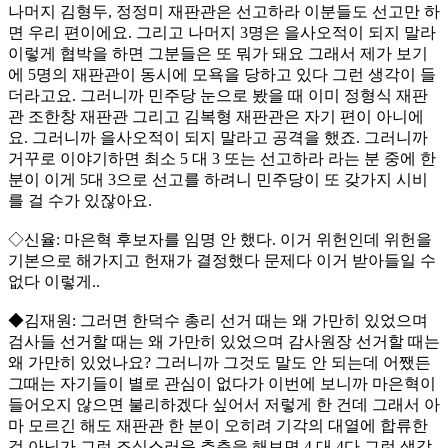
나머지 김형두, 정정미 재판관은 선고하라 이분들도 선고만 하
면 우리 편이에요. 그리고 나머지 3명은 을사오적이 되지 말라
이렇게 협박을 하면 그분들은 또 뭐가 돼요 그래서 제가 보기
에 5명의 재판관이 동시에 모욕을 당하고 있다 그런 생각이 들
더라고요. 그러니까 민주당 눈으로 봤을 때 이미 정형식 재판
관 조한창 재판관 그리고 김복형 재판관은 자기 편이 아니에
요. 그러니까 을사오적이 되지 말라고 공격을 했죠. 그러니까
거꾸로 이야기하면 최소 5 대 3 또는 선고하라 라는 분 중에 한
분이 이게 5대 3으로 선고를 하려니 민주당이 또 갖가지 시비
를 걸 수가 있잖아요.
◇신율: 마은혁 후보자를 임명 안 했다. 이거 위헌인데 위헌을
기본으로 해가지고 헌재가 결정했다 문제다 이거 받아들일 수
없다 이렇게..
◆김재원: 그러면 한덕수 총리 선거 때는 왜 가만히 있었으며
검사들 선거할 때는 왜 가만히 있었으며 감사원장 선거할 때는
왜 가만히 있었나요? 그러니까 그것도 말도 안 되는데 어쨌든
그때는 자기들이 별로 관심이 없다가 이번에 보니까 마은혁이
들어오지 않으면 불리하겠다 싶어서 저렇게 한 건데 그래서 아
마 모르긴 해도 재판관 한 분이 오히려 기각의 대열에 합류한
것 아닌가 그런 조심스러운 추측을 해보면 4 대 4다 그런 생각