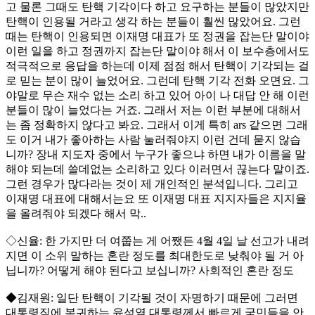
고 물론 그때도 탄핵 기각이다 하고 요구하는 분들이 많았지만
탄핵이 인용될 거라고 생각 하는 분들이 훨씬 많았어요. 그런
때는 탄핵이 인용되면 이재명 대표가 또 정권을 잡는단 말이야
이런 일을 하고 정권까지 잡는단 말이야 해서 이 보수층에서도
적극적으로 응답을 하는데 이제 점점 해서 탄핵이 기각되는 걸
로 믿는 분이 많이 늘었어요. 그런데 탄핵 기각 전화 오면요. 그
야말로 무슨 재수 없는 소리 하고 있어 아이 나 대답 안 해 이런
분들이 많이 늘었다는 거죠. 그래서 저는 이런 부분에 대해서
는 좀 정확하지 않다고 봐요. 그래서 이게 특히 ars 같으면 그래
도 이거 내가 좋아하는 사람 눌러줘야지 이런 건데 묻지 않습
니까? 장내 지도자 중에서 누구가 좋으냐 하면 내가 이름을 말
해야 되는데 쓸데없는 소리하고 있다 이러면서 끊는다 말이죠.
그런 경우가 많다라는 것이 제 개인적인 분석입니다. 그리고
이재명 대표에 대해서는요 또 이재명 대표 지지자들은 지지율
을 올려줘야 되겠다 해서 막..
◇신율: 한 가지만 더 여쭙는 게 어쨌든 4월 4일 날 선고가 내려
지면 이 소위 말하는 혼란 정도를 최대한도로 낮춰야 될 거 아
닙니까? 어떻게 해야 된다고 보십니까? 사회적인 혼란 정도
◆김재원: 일단 탄핵이 기각될 것이 자명하기 때문에 그러면
대통령직에 복귀하는 윤석열 대통령께서 빠르게 국민들을 안