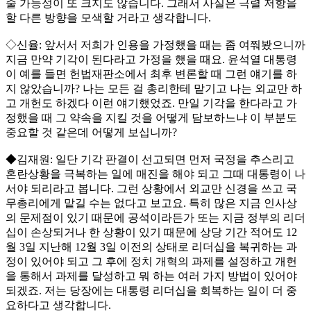
줄 가능성이 또 크지도 않습니다. 그래서 사실은 극렬 저항을
할 다른 방향을 모색할 거라고 생각합니다.
◇신율: 앞서서 저희가 인용을 가정했을 때는 좀 여쭤봤으니까
지금 만약 기각이 된다라고 가정을 했을 때요. 윤석열 대통령
이 예를 들면 헌법재판소에서 최후 변론할 때 그런 얘기를 하
지 않았습니까? 나는 모든 걸 총리한테 맡기고 나는 외교만 하
고 개헌도 하겠다 이런 얘기했었죠. 만일 기각을 한다라고 가
정했을 때 그 약속을 지킬 것을 어떻게 담보하느냐 이 부분도
중요할 것 같은데 어떻게 보십니까?
◆김재원: 일단 기각 판결이 선고되면 먼저 국정을 추스리고
혼란상황을 극복하는 일에 매진을 해야 되고 그때 대통령이 나
서야 되리라고 봅니다. 그런 상황에서 외교만 신경을 쓰고 국
무총리에게 맡길 수는 없다고 보고요. 특히 많은 지금 인사상
의 문제점이 있기 때문에 공석이라든가 또는 지금 정부의 리더
십이 손상되거나 한 상황이 있기 때문에 상당 기간 적어도 12
월 3일 지난해 12월 3일 이전의 상태로 리더십을 복귀하는 과
정이 있어야 되고 그 후에 정치 개혁의 과제를 설정하고 개헌
을 통해서 과제를 달성하고 뭐 하는 여러 가지 방법이 있어야
되겠죠. 저는 당장에는 대통령 리더십을 회복하는 일이 더 중
요하다고 생각합니다.