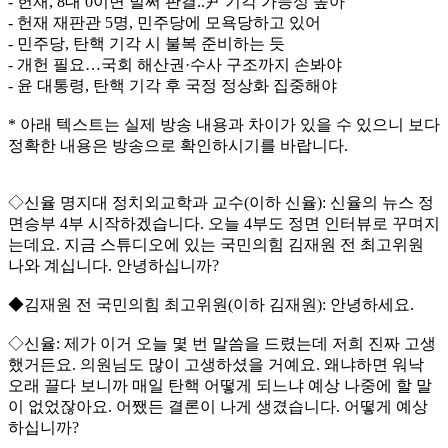
- 헌재, 8대 0이면 벌써 판결..尹 기각 가능성 높아
- 헌재 재판관 5명, 민주당에 모욕당하고 있어
- 민주당, 탄핵 기각 시 불복 준비하는 듯
- 개헌 필요…국회 해산권·수사 구조까지 손봐야
- 윤 대통령, 탄핵 기각 후 국정 정상화 집중해야
* 아래 텍스트는 실제 방송 내용과 차이가 있을 수 있으니 보다
정확한 내용은 방송으로 확인하시기를 바랍니다.
◇신율 명지대 정치외교학과 교수(이하 신율): 신율의 뉴스 정
면승부 4부 시작하겠습니다. 오늘 4부도 정면 인터뷰로 꾸며지
는데요. 지금 스튜디오에 있는 국민의힘 김재원 전 최고위원
나와 계십니다. 안녕하십니까?
◆김재원 전 국민의힘 최고위원(이하 김재원): 안녕하세요.
◇신율: 제가 이거 오늘 몇 번 말씀을 드렸는데 저희 진짜 고생
했거든요. 의원님도 많이 고생하셨을 거예요. 왜냐하면 워낙
오래 끌다 보니까 매일 탄핵 어떻게 되느냐 예상 나중에 할 말
이 없었잖아요. 어쨌든 결론이 나게 생겼습니다. 어떻게 예상
하십니까?