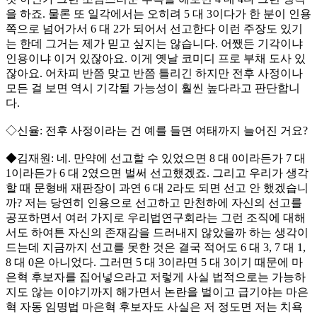
을 하죠. 물론 또 일각에서는 오히려 5 대 3이다가 한 분이 인용
쪽으로 넘어가서 6 대 2가 되어서 선고한다 이런 주장도 있기
는 한데 그거는 제가 믿고 싶지는 않습니다. 어쨌든 기각이냐
인용이냐 이거 있잖아요. 이게 옛날 코미디 프로 부채 도사 있
잖아요. 어차피 반쯤 맞고 반쯤 틀리긴 하지만 전후 사정이나
모든 걸 보면 역시 기각될 가능성이 훨씬 높다라고 판단합니
다.
◇신율: 전후 사정이라는 건 예를 들면 여태까지 늘어진 거요?
◆김재원: 네. 만약에 선고할 수 있었으면 8 대 0이라든가 7 대
1이라든가 6 대 2였으면 벌써 선고했겠죠. 그리고 우리가 생각
할 때 문형배 재판장이 과연 6 대 2라도 되면 선고 안 했겠습니
까? 저는 당연히 인용으로 선고하고 만천하에 자신의 선고를
공포하면서 여러 가지로 우리법연구회라는 그런 조직에 대해
서도 하여튼 자신의 존재감을 드러내지 않았을까 하는 생각이
드는데 지금까지 선고를 못한 것은 결국 적어도 6 대 3, 7 대 1,
8 대 0은 아니었다. 그러면 5 대 3이라면 5 대 3이기 때문에 마
은혁 후보자를 집어넣으라고 저렇게 사실 법적으로는 가능하
지도 않는 이야기까지 해가면서 논란을 벌이고 급기야는 마은
혁 자동 임명법 마은혁 후보자도 사실은 저 정도면 저는 치욕