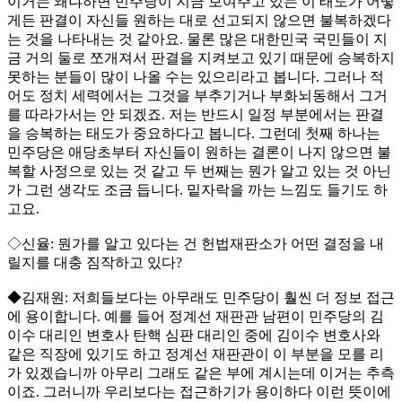
이거는 왜냐하면 민주당이 지금 보여주고 있는 이 태도가 어떻
게든 판결이 자신들 원하는 대로 선고되지 않으면 불복하겠다
는 것을 나타내는 것 같아요. 물론 많은 대한민국 국민들이 지
금 거의 둘로 쪼개져서 판결을 지켜보고 있기 때문에 승복하지
못하는 분들이 많이 나올 수는 있으리라고 봅니다. 그러나 적
어도 정치 세력에서는 그것을 부추기거나 부화뇌동해서 그거
를 따라가서는 안 되겠죠. 저는 반드시 일정 부분에서는 판결
을 승복하는 태도가 중요하다고 봅니다. 그런데 첫째 하나는
민주당은 애당초부터 자신들이 원하는 결론이 나지 않으면 불
복할 사정으로 있는 것 같고 두 번째는 뭔가 알고 있는 것 아닌
가 그런 생각도 조금 듭니다. 밑자락을 까는 느낌도 들기도 하
고요.
◇신율: 뭔가를 알고 있다는 건 헌법재판소가 어떤 결정을 내
릴지를 대충 짐작하고 있다?
◆김재원: 저희들보다는 아무래도 민주당이 훨씬 더 정보 접근
에 용이합니다. 예를 들어 정계선 재판관 남편이 민주당의 김
이수 대리인 변호사 탄핵 심판 대리인 중에 김이수 변호사와
같은 직장에 있기도 하고 정계선 재판관이 이 부분을 모를 리
가 있겠습니까 아무리 그래도 같은 부에 계시는데 이거는 추측
이죠. 그러니까 우리보다는 접근하기가 용이하다 이런 뜻이에