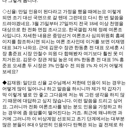
다 그렇게 봅니다.
◇신율: 만일 인용이 된다라고 가정을 했을 때에는요 이렇게
되면 조기 대선 국면으로 갈 텐데 그런데요 다시 한 번 말씀을
드려야겠네요. 3월 25일부터 27일까지 전국 18세 이상 천명을
대상으로 한 전화 면접 조사고요. 한국갤럽 자체 정례 여론조
사입니다. 자세한 내용은 중앙선거 여론조사 심의위원회 홈페
이지를 참조하시면 되시는 여론 조사인데 이거를 보면 이재명
대표 34가 나와요. 근데 김문수 장관 한동훈 전 대표 오세훈 시
장 홍준표 시장 안철수 의원 다 합해봤자 여기보다 훨씬 못 미
치거든요. 김문수 장관 제일 높은 데 8% 한동훈 전 대표 5% 홍
준표 오세훈 두 시장은 3% 안철수 전 의원 1% 자 이거 어떻게
보세요?
◆김재원: 일단요 신율 교수님께서 저한테 인용이 되는 경우는
어떻게 많이 일어나냐 하고 말씀을 하시니까 제가 막 갑자기
막 이렇게 별로 안 좋고 그다음에 저는 뭐 그런 생각을 하지 않
기 때문에 대답하고 싶지 않습니다. 이런 말씀을 드리고 싶어
요. 그러니까 전화 여론조사를 받는 분도 인용을 가정하고 하
는 경우에 좀 응답률이 떨어진다는 거죠. 최근에 왜냐하면 과
거에 그러니까 이 비상계엄 선포되고 초기 단계에서는 대부분
많은 분들이 8대 0 당연히 인용이다 탄핵은 되는 걸 전제로 하