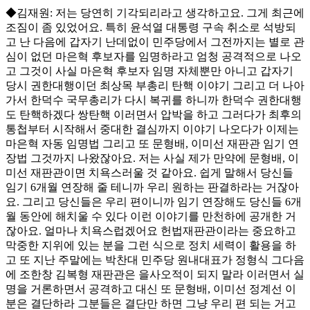
◆김재원: 저는 당연히 기각되리라고 생각하고요. 그게 최근에
조짐이 좀 있었어요. 특히 윤석열 대통령 구속 취소로 석방되
고 난 다음에 갑자기 난데없이 민주당에서 그전까지는 별로 관
심이 없던 마은혁 후보자를 임명하라고 엄청 공격적으로 나오
고 그것이 사실 마은혁 후보자 임명 자체뿐만 아니고 갑자기
당시 권한대행이던 최상목 부총리 탄핵 이야기 그리고 더 나아
가서 한덕수 국무총리가 다시 복귀를 하니까 한덕수 권한대행
도 탄핵하겠다 쌍탄핵 이러면서 압박을 하고 그러다가 최후의
통첩부터 시작해서 중대한 결심까지 이야기 나오다가 이제는
마은혁 자동 임명법 그리고 또 문형배, 이미선 재판관 임기 연
장법 그것까지 나왔잖아요. 저는 사실 제가 만약에 문형배, 이
미선 재판관이면 치욕스러울 것 같아요. 쉽게 말해서 당신들
임기 6개월 연장해 줄 테니까 우리 원하는 판결하라는 거잖아
요. 그리고 당신들은 우리 편이니까 임기 연장해도 당신들 6개
월 동안에 해치울 수 있다 이런 이야기를 만천하에 공개한 거
잖아요. 얼마나 치욕스럽겠어요 헌법재판관이라는 중요하고
막중한 지위에 있는 분을 그런 식으로 정치 세력이 활용을 하
고 또 지난 주말에는 박찬대 민주당 원내대표가 정형식 그다음
에 조한창 김복형 재판관은 을사오적이 되지 말라 이러면서 실
명을 거론하면서 공격하고 대신 또 문형배, 이미선 정계선 이
분은 결단하라 그분들은 결단만 하면 그냥 우리 편 되는 거고