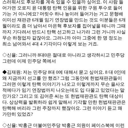
스러워서도 후보자를 계속 있을 수 있을까 싶어요. 이 사람 들
어가면 오로지 윤 대통령 탄핵 인용을 위한 구원 투수로 들어
가는 거 아니에요? 머릿수 하나 높이러 들어가는 거고 문형배
이미선 재판관 6개월 임기 연장법을 만드는 것도 이분들은 6개
월이라도 좀 더 남아서 마은혁 후보자를 집어넣을 테니까 그때
까지 기다려서 반드시 탄핵 선고하고 나가라 그런 거니까 사실
무슨 하청업자 같잖아요. 그러니까 아마 그중에 한 명 정도는
최소 넘어와서 4대 4 기각이다 이렇게 보는 거죠.
◇신율: 그러니까 8대0은 절대로 아니라고 생각하시고 민주당
그런데 이제 민주당 쪽에서
◆김재원: 저는 민주당 8대 0에 대해서 묻고 싶어요. 8 대 0인데
왜 지금까지 선고를 안 했죠? 그럼 그동안에 헌법재판관들이
그러면 이렇게 탄핵 이야기가 나오고 이렇게까지 무슨 을사오
적에다가 임기 연장법까지 나오는데도 입 다물고 있었다는 말
인가요? 그리고 또 김어준 씨는 또 헌법재판관도 탄핵 대상이
다. 상상력을 발휘하라 쉽게 말해서 기각할 만한 헌법재판관은
탄핵해 버리라 그런 주장까지 했잖아요. 그런 이야기 듣고 왜
가만히 있었죠?
◇신율: 박홍근 더불어민주당 박홍근 의원이 페이스북에 이런