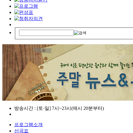
방송시간 : [토·일] 7시~23시(매시 20분부터)
프로그램소개
선곡표