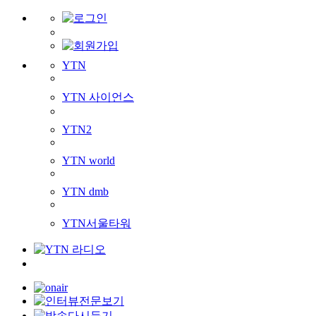
YTN
YTN 사이언스
YTN2
YTN world
YTN dmb
YTN서울타워