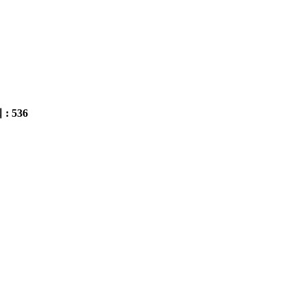
 : 536
E