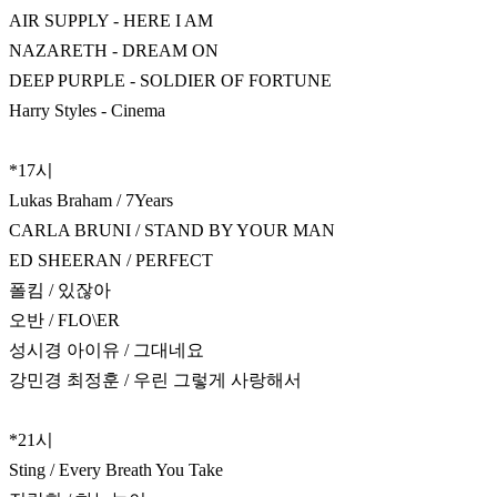
AIR SUPPLY - HERE I AM
NAZARETH - DREAM ON
DEEP PURPLE - SOLDIER OF FORTUNE
Harry Styles - Cinema
*17시
Lukas Braham / 7Years
CARLA BRUNI / STAND BY YOUR MAN
ED SHEERAN / PERFECT
폴킴 / 있잖아
오반 / FLO\ER
성시경 아이유 / 그대네요
강민경 최정훈 / 우린 그렇게 사랑해서
*21시
Sting / Every Breath You Take