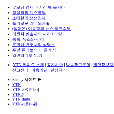
굿모닝 경제 매거진 해 봅시다
장성철의 뉴스명당
조태현의 생생경제
슬기로운 라디오생활
(돌아온) 이동형의 뉴스 정면승부
이원화 변호사의 사건X파일
톡톡! 뉴스와 상식
조인섭 변호사의 상담소
주말 듀에토의 더 클래식
열린라디오 YTN
YTN 라디오 소개
|
공지사항
|
방송광고문의
|
개인정보처
신고센터
|
이용약관
|
편성규약
Family 사이트 ▶
YTN
|
YTN 사이언스
|
YTN2
|
YTN dmb
|
YTN서울타워