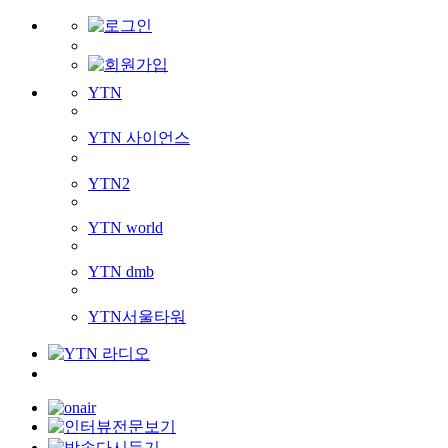
YTN
YTN 사이언스
YTN2
YTN world
YTN dmb
YTN서울타워