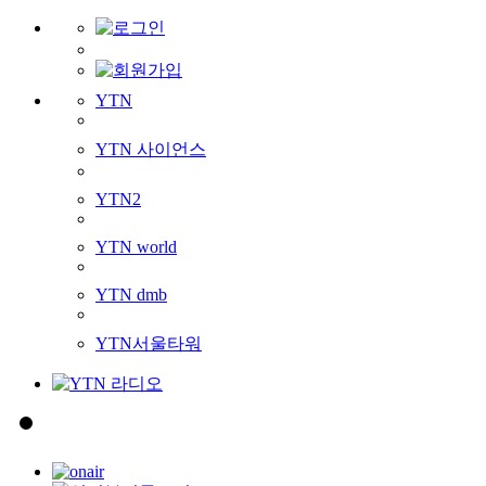
YTN
YTN 사이언스
YTN2
YTN world
YTN dmb
YTN서울타워