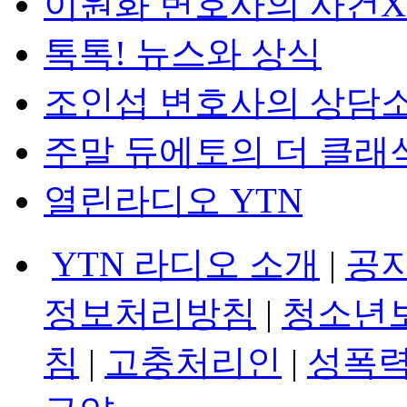
이원화 변호사의 사건
톡톡! 뉴스와 상식
조인섭 변호사의 상담
주말 듀에토의 더 클래
열린라디오 YTN
YTN 라디오 소개
|
공
정보처리방침
|
청소년
침
|
고충처리인
|
성폭력