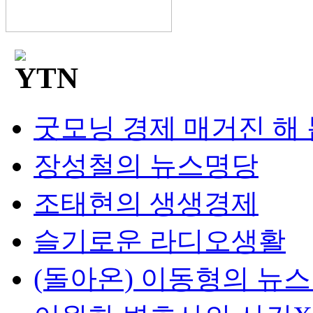
굿모닝 경제 매거진 해
장성철의 뉴스명당
조태현의 생생경제
슬기로운 라디오생활
(돌아온) 이동형의 뉴