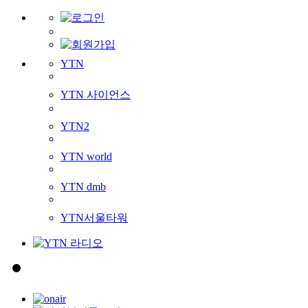
YTN
YTN 사이언스
YTN2
YTN world
YTN dmb
YTN서울타워