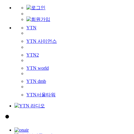
YTN
YTN 사이언스
YTN2
YTN world
YTN dmb
YTN서울타워