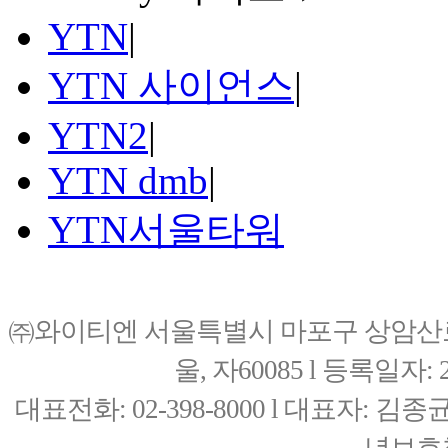
YTN
|
YTN 사이언스
|
YTN2
|
YTN dmb
|
YTN서울타워
㈜와이티엔 서울특별시 마포구 상암산로76(
울, 자60085 l 등록일자: 20
대표전화: 02-398-8000 l 대표자: 
년보호책