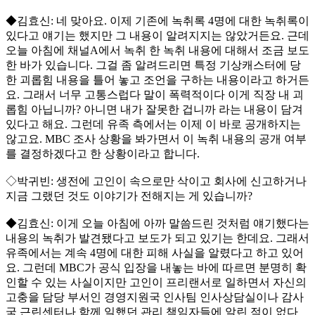
◆김효신: 네 맞아요. 이제 기존에 녹취록 4명에 대한 녹취록이
있다고 얘기는 했지만 그 내용이 알려지지는 않았거든요. 근데
오늘 아침에 채널A에서 녹취 한 녹취 내용에 대해서 조금 보도
한 바가 있습니다. 그걸 좀 알려드리면 특정 기상캐스터에 당
한 괴롭힘 내용을 틀어 놓고 조언을 구하는 내용이라고 하거든
요. 그래서 너무 고통스럽다 말이 폭력적이다 이게 직장 내 괴
롭힘 아닙니까? 아니면 내가 잘못한 겁니까 라는 내용이 담겨
있다고 해요. 그런데 유족 측에서는 이제 이 바로 공개하지는
않고요. MBC 조사 상황을 봐가면서 이 녹취 내용의 공개 여부
를 결정하겠다고 한 상황이라고 합니다.
◇박귀빈: 생전에 고인이 속으로만 삭이고 회사에 신고하거나
지금 그랬던 것도 이야기가 전해지는 게 있습니까?
◆김효신: 이게 오늘 아침에 아까 말씀드린 것처럼 얘기했다는
내용의 녹취가 발견됐다고 보도가 되고 있기는 한데요. 그래서
유족에서는 계속 4명에 대한 피해 사실을 알렸다고 하고 있어
요. 그런데 MBC가 공식 입장을 내놓는 바에 따르면 분명히 확
인할 수 있는 사실이지만 고인이 프리랜서로 일하면서 자신의
고충을 담당 부서인 경영지원국 인사팀 인사상담실이나 감사
국 근린센터나 함께 일했던 관리 책임자들에 알린 적이 없다