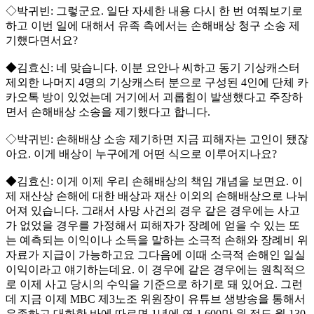
◇박귀빈: 그렇군요. 일단 자세한 내용 다시 한 번 여쭤보기로
하고 이번 일에 대해서 유족 측에서는 손해배상 청구 소송 제
기했다면서요?
◆김효신: 네 맞습니다. 이분 요안나 씨하고 동기 기상캐스터
제외한 나머지 4명의 기상캐스터 분으로 구성된 4인에 단체 카
카오톡 방이 있었는데 거기에서 괴롭힘이 발생했다고 주장하
면서 손해배상 소송을 제기했다고 합니다.
◇박귀빈: 손해배상 소송 제기하면 지금 피해자는 고인이 됐잖
아요. 이게 배상이 누구에게 어떤 식으로 이루어지나요?
◆김효신: 이게 이제 우리 손해배상의 책임 개념을 보면요. 이
제 재산상 손해에 대한 배상과 재산 이외의 손해배상으로 나뉘
어져 있습니다. 그래서 사망 사건의 경우 같은 경우에는 사고
가 없었을 경우를 가정해서 피해자가 장례에 얻을 수 있는 또
는 예측되는 이익이나 소득을 말하는 소극적 손해와 장례비 위
자료가 지급이 가능하고요 그다음에 이때 소극적 손해인 일실
이익이라고 얘기하는데요. 이 경우에 같은 경우에는 원칙적으
로 이제 사고 당시의 수익을 기준으로 하기로 돼 있어요. 그런
데 지금 이제 MBC 제3노조 위원장이 유튜브 생방송을 통해서
유족하고 대화한 바에 따르면 1년에 연 1,600만 원 정도 월 130