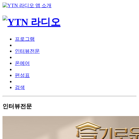
프로그램
인터뷰전문
온에어
편성표
검색
인터뷰전문