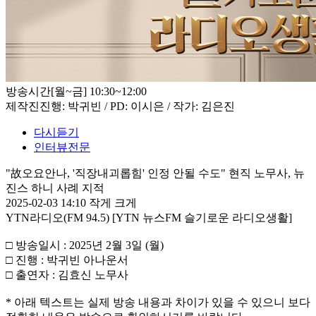
방송시간
[월~금] 10:30~12:00
제작진
진행: 박귀빈 / PD: 이시은 / 작가: 김은진
다시듣기
인터뷰전문
"故오요안나, '직장내괴롭힘' 인정 안될 수도" 현직 노무사, 뉴
진스 하니 사례 지적
2025-02-03 14:10
작게
크게
YTN라디오(FM 94.5) [YTN 뉴스FM 슬기로운 라디오생활]
□ 방송일시 : 2025년 2월 3일 (월)
□ 진행 : 박귀빈 아나운서
□ 출연자 : 김효신 노무사
* 아래 텍스트는 실제 방송 내용과 차이가 있을 수 있으니 보다