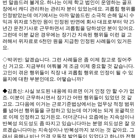
번 말씀드려 볼게요. 하나는 이제 학교 법인이 운영하는 골프
장에서 캐디 관리하는 관리자 분이 있었는데요. 괴롭힘 행위를
인정받았는데 여기에서는 아까 말씀드린 소극적 손해 일시 수
익과 위자료 5천만 원이 인정된 반면에 회사 대표로부터 약 25
년간 운전기사로 근무하면서 괴롭힘을 당하셨던 분이 있어요.
그런데 이분 같은 경우에는 장기간 지속된 행위들 이런 걸 고
려해서 위자료로 6천만 원을 지급한 인정된 사례들이 있거든
요.
◇박귀빈: 알겠습니다. 그런 사례들은 좀 이제 참고로 짚어주
신 거고요. 지금부터 여쭤볼 게 조금 이제 중요할 것 같습니다.
고인이 겪은 행위들이 직장 내 괴롭힘 행위로 인정이 될 수 있
을지에 대한 부분인데요. 어떻습니까?
◆김효신: 사실 보도된 내용에 따르면 이거 인정 안 할 수가 없
죠. 이분이 근무하시면서 장기간 어떤 행위들이 있었던 것 같
고요. 그다음에 이거는 근로기준법상에서는 업무상 적정 범위
를 넘어선 행위들을 규정하고 있는데 여기에는 되게 포괄적으
로 이제 인정하고 있거든요. 더더군다나 요즘에는 지속성이나
반복성 의도성도 좀 따지고 있습니다마는 분명 의도성은 잘 모
르겠습니다마는 지속성이나 반복성까지 보이는 것 같아요. 그
래서 음해나 비난 인격 모독적 발언들이 있었다고 하니까 전형