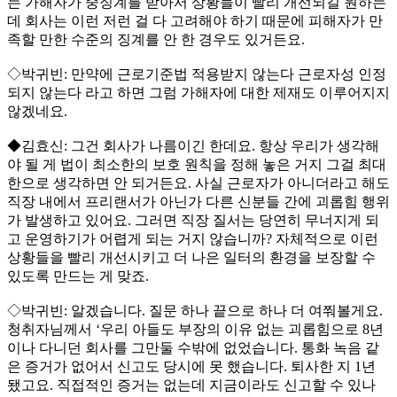
는 가해자가 중징계를 받아서 상황들이 빨리 개선되길 원하는
데 회사는 이런 저런 걸 다 고려해야 하기 때문에 피해자가 만
족할 만한 수준의 징계를 안 한 경우도 있거든요.
◇박귀빈: 만약에 근로기준법 적용받지 않는다 근로자성 인정
되지 않는다 라고 하면 그럼 가해자에 대한 제재도 이루어지지
않겠네요.
◆김효신: 그건 회사가 나름이긴 한데요. 항상 우리가 생각해
야 될 게 법이 최소한의 보호 원칙을 정해 놓은 거지 그걸 최대
한으로 생각하면 안 되거든요. 사실 근로자가 아니더라고 해도
직장 내에서 프리랜서가 아닌가 다른 신분들 간에 괴롭힘 행위
가 발생하고 있어요. 그러면 직장 질서는 당연히 무너지게 되
고 운영하기가 어렵게 되는 거지 않습니까? 자체적으로 이런
상황들을 빨리 개선시키고 더 나은 일터의 환경을 보장할 수
있도록 만드는 게 맞죠.
◇박귀빈: 알겠습니다. 질문 하나 끝으로 하나 더 여쭤볼게요.
청취자님께서 ‘우리 아들도 부장의 이유 없는 괴롭힘으로 8년
이나 다니던 회사를 그만둘 수밖에 없었습니다. 통화 녹음 같
은 증거가 없어서 신고도 당시에 못 했습니다. 퇴사한 지 1년
됐고요. 직접적인 증거는 없는데 지금이라도 신고할 수 있나