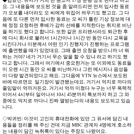
◆김효신: 유서가 거의 한 원고지 17장 분량 정도 된다고 하고
요. 그 내용들에 보도된 것을 좀 알려드리면 먼저 입사한 동료
가 오보를 내더라도 오 씨에게 뒤집어 씌우기도 했고요. 그 다
음에 또 다른 먼저 입사한 동료는 오 씨가 틀린 기상 정보에 대
해 정정 요청하면 후배가 감히 선배를 지적한다는 취지로 비난
을 하기도 했다고 합니다. 또한 같은 프리랜서라도 퇴근한 후
에 다시 회사로 불러서 1시간이나 1시간 반 동안 다시 교육을
시킨다거나 이분께서 어떤 인기 진행자가 진행하는 프로그램
에 출연했을 때가 있었대요. 그때 출연 요청을 받으니까 너 뭐
하는 거야? 네가 거기서 무슨 말을 할 수 있냐 라고 하기도 했
다고 합니다. 그래서 여기에서 중요한거는 또 이외에도 동료들
이 오랜 시간 동안 오 씨를 비난하거나 그런 메시지나 음성들
이 다량 발견되었다고 해요. 그다음에 YTN 뉴스에서 보도된
바에 따르면요 일기장이 발견됐는데요. 거기서 억지로 까다의
줄임말이 억까거든요. 거기서 억까 미쳤다 누구는 너무 폭력적
이어서 4시부터 일어나서 10시 45분까지 특보까지 하고 그 와
중에도 억지로 까다니 진짜 열받는다의 내용도 보도되고 있습
니다.
◇박귀빈: 이것이 고인의 휴대전화에 있던 그 유서에 담긴 내
용들을 정리를 해 주신 건데 지금 MBC 관계자 4명에게 호소하
는 내용이 담긴 녹취록이 있다는 주장도 나왔어요.