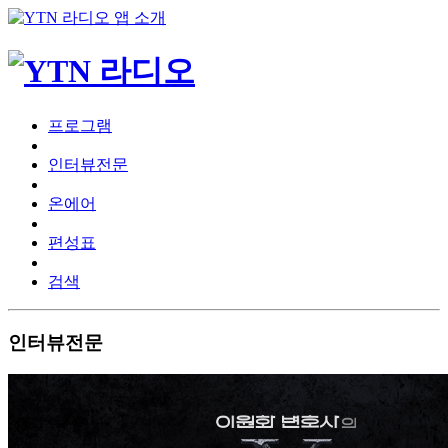
프로그램
인터뷰전문
온에어
편성표
검색
인터뷰전문