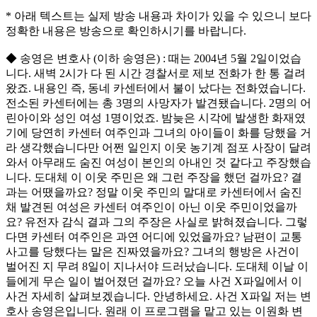
* 아래 텍스트는 실제 방송 내용과 차이가 있을 수 있으니 보다
정확한 내용은 방송으로 확인하시기를 바랍니다.
◆ 송영은 변호사 (이하 송영은) : 때는 2004년 5월 2일이었습
니다. 새벽 2시가 다 된 시간 경찰서로 제보 전화가 한 통 걸려
왔죠. 내용인 즉, 동네 카센터에서 불이 났다는 전화였습니다.
전소된 카센터에는 총 3명의 사망자가 발견됐습니다. 2명의 어
린아이와 성인 여성 1명이었죠. 밤늦은 시각에 발생한 화재였
기에 당연히 카센터 여주인과 그녀의 아이들이 화를 당했을 거
라 생각했습니다만 어쩐 일인지 이웃 농기계 점포 사장이 달려
와서 아무래도 숨진 여성이 본인의 아내인 것 같다고 주장했습
니다. 도대체 이 이웃 주민은 왜 그런 주장을 했던 걸까요? 결
과는 어땠을까요? 정말 이웃 주민의 말대로 카센터에서 숨진
채 발견된 여성은 카센터 여주인이 아닌 이웃 주민이었을까
요? 유전자 감식 결과 그의 주장은 사실로 밝혀졌습니다. 그렇
다면 카센터 여주인은 과연 어디에 있었을까요? 남편이 교통
사고를 당했다는 말은 진짜였을까요? 그녀의 행방은 사건이
벌어진 지 무려 8일이 지나서야 드러났습니다. 도대체 이날 이
들에게 무슨 일이 벌어졌던 걸까요? 오늘 사건 X파일에서 이
사건 자세히 살펴보겠습니다. 안녕하세요. 사건 X파일 저는 변
호사 송영은입니다. 원래 이 프로그램을 맡고 있는 이원화 변