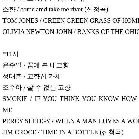
소향 / come amd take me river (신청곡)
TOM JONES / GREEN GREEN GRASS OF HOM
OLIVIA NEWTON JOHN / BANKS OF THE OHI
*11시
윤수일 / 꿈에 본 내고향
정태춘 / 고향집 가세
조수아 / 살 수 없는 고향
SMOKIE / IF YOU THINK YOU KNOW HOW
ME
PERCY SLEDGY / WHEN A MAN LOVES A W
JIM CROCE / TIME IN A BOTTLE (신청곡)