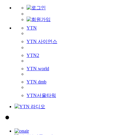
YTN
YTN 사이언스
YTN2
YTN world
YTN dmb
YTN서울타워