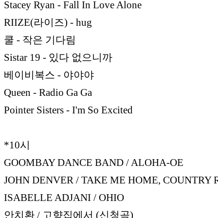
Stacey Ryan - Fall In Love Alone
RIIZE(라이즈) - hug
쿨 - 작은 기다림
Sistar 19 - 있다 없으니까
베이비복스 - 야야야
Queen - Radio Ga Ga
Pointer Sisters - I'm So Excited
*10시
GOOMBAY DANCE BAND / ALOHA-OE
JOHN DENVER / TAKE ME HOME, COUNTRY
ISABELLE ADJANI / OHIO
안치환 / 고향집에서 (신청곡)