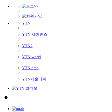
YTN
YTN 사이언스
YTN2
YTN world
YTN dmb
YTN서울타워