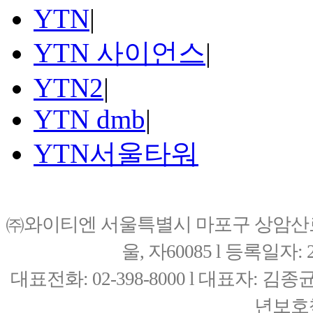
YTN
|
YTN 사이언스
|
YTN2
|
YTN dmb
|
YTN서울타워
㈜와이티엔 서울특별시 마포구 상암산로76(
울, 자60085 l 등록일자: 20
대표전화: 02-398-8000 l 대표자: 
년보호책