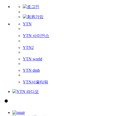
YTN
YTN 사이언스
YTN2
YTN world
YTN dmb
YTN서울타워