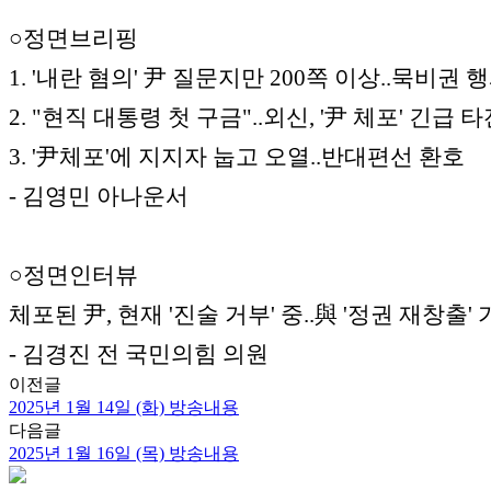
○정면브리핑
1. '내란 혐의' 尹 질문지만 200쪽 이상..묵비권 
2. "현직 대통령 첫 구금"..외신, '尹 체포' 긴급 
3. '尹체포'에 지지자 눕고 오열..반대편선 환호
- 김영민 아나운서
○정면인터뷰
체포된 尹, 현재 '진술 거부' 중..與 '정권 재창출
- 김경진 전 국민의힘 의원
이전글
2025년 1월 14일 (화) 방송내용
다음글
2025년 1월 16일 (목) 방송내용