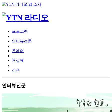
프로그램
인터뷰전문
온에어
편성표
검색
인터뷰전문