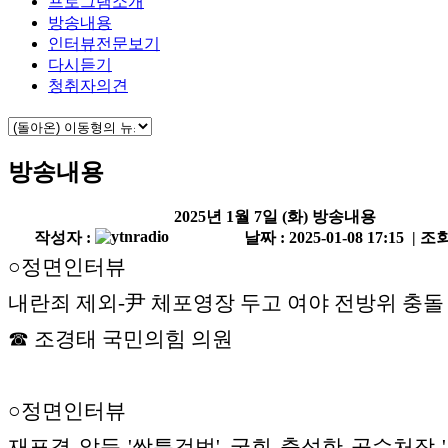
프로그램소개
방송내용
인터뷰전문보기
다시듣기
청취자의견
방송내용
2025년 1월 7일 (화) 방송내용
작성자 :
날짜 : 2025-01-08 17:15 | 조회
○정면인터뷰
내란죄 제외-尹 체포영장 두고 여야 전방위 충돌
☎ 조경태 국민의힘 의원
○정면인터뷰
재표결 앞둔 '쌍특검법'..국회 출석한 공수처장 '